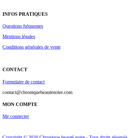
produit
INFOS PRATIQUES
Questions fréquentes
Mentions légales
Conditions générales de vente
CONTACT
Formulaire de contact
contact@chroniquebeautenoire.com
MON COMPTE
Me connecter
Copyright © 2020 Chronique beauté noire - Tous droits réservés