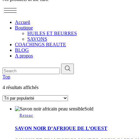
Accueil
Boutique
HUILES ET BEURRES
SAVONS
COACHINGS BEAUTE
BLOG
A propos
Top
Trié
4 résultats affichés
par
popularité
Sold
Ce
produit
a
SAVON NOIR D’AFRIQUE DE L’OUEST
plusieurs
variations.