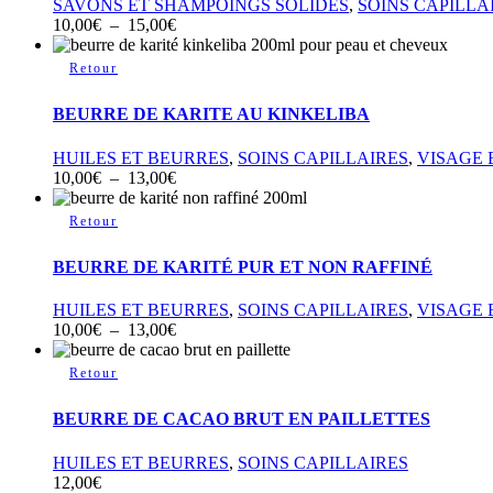
SAVONS ET SHAMPOINGS SOLIDES
,
SOINS CAPILLA
Les
Plage
10,00
€
–
15,00
€
options
de
peuvent
Ce
prix :
être
produit
10,00€
choisies
a
à
sur
BEURRE DE KARITE AU KINKELIBA
plusieurs
15,00€
la
variations.
page
HUILES ET BEURRES
,
SOINS CAPILLAIRES
,
VISAGE 
Les
du
Plage
10,00
€
–
13,00
€
options
produit
de
peuvent
Ce
prix :
être
produit
10,00€
choisies
a
à
sur
BEURRE DE KARITÉ PUR ET NON RAFFINÉ
plusieurs
13,00€
la
variations.
page
HUILES ET BEURRES
,
SOINS CAPILLAIRES
,
VISAGE 
Les
du
Plage
10,00
€
–
13,00
€
options
produit
de
peuvent
prix :
être
10,00€
choisies
à
sur
BEURRE DE CACAO BRUT EN PAILLETTES
13,00€
la
page
HUILES ET BEURRES
,
SOINS CAPILLAIRES
du
12,00
€