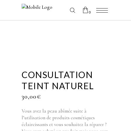
0
No products in the cart.
CONSULTATION
TEINT NATUREL
30,00
€
Vous avez la peau abîmée suite à
l’utilisation de produits cosmétiques
éclaircissants et vous souhaitez la réparer ?